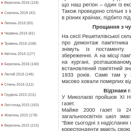
Вересень 2016
(118)
що наш регіон – один із еко
Також проведено спільні з
Серпень 2016
(42)
в різних країнах, підбито п
Липень 2016
(93)
Прощання з ч
Червень 2016
(81)
На сесії Решетилівської се
про демонтаж пам'ятника 
Травень 2016
(108)
знімуть із постаменту
Квітень 2016
(127)
збереження. А на місці пам'
на кургані, розташованом
Березень 2016
(140)
встановлений пам'ятний з
1933 років. Саме там у 3
Лютий 2016
(146)
масово ховали померлих від
Січень 2016
(112)
Відзнаки г
Грудень 2015
(211)
У Миколаєві пройшов XI Н
газет.
Листопад 2015
(163)
Майже 2000 газет із 2
Жовтень 2015
(178)
загальноосвітніх шкіл зма
“Вже сьогодні з надісланих 
Вересень 2015
(215)
кореспонденти мають свою 