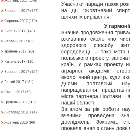
Жовтень 2017
(146)
Учасники наради також роз
на ДП “Жовтневий спирт
Вересень 2017
(147)
шляхи їх вирішення.
Серпень 2017
(119)
У гармоні
Липень 2017
(149)
Значне продовження тривал
вживанню екологічно чис
Червень 2017
(83)
здорового способу жит
середовищі – така мета на
Травень 2017
(95)
польського проекту, започа
Квітень 2017
(110)
країн. У рамках проекту н
аграрної академії ств
Березень 2017
(154)
екологічний центр, куди вхо
Лютий 2017
(121)
Днями полтавські нау
напрацювання представник
Січень 2017
(69)
міста-партнера Полтави – 
нашій області.
Грудень 2016
(113)
Загалом за рік роботи на
Листопад 2016
(142)
вченими проведена зна
досліджень. Зокрема, ст
Жовтень 2016
(96)
провела аналіз стану довк