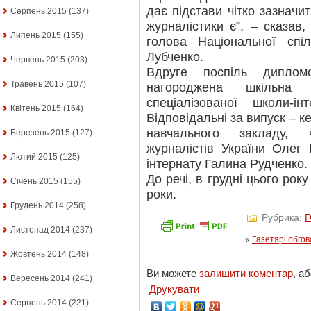
дає підстави чітко зазначи
Серпень 2015
(137)
журналістики є”, – сказав,
Липень 2015
(155)
голова Національної спіл
Лубченко.
Червень 2015
(203)
Вдруге поспіль диплом
Травень 2015
(107)
нагороджена шкільна г
спеціалізованої школи-ін
Квітень 2015
(164)
Відповідальні за випуск – к
навчального закладу, 
Березень 2015
(127)
журналістів України Олег
Лютий 2015
(125)
інтернату Галина Рудченко.
До речі, в грудні цього року
Січень 2015
(155)
роки.
Грудень 2014
(258)
Рубрика:
Листопад 2014
(237)
«
Газетярі обго
Жовтень 2014
(148)
Ви можете
залишити коментар
, а
Вересень 2014
(241)
Друкувати
Серпень 2014
(221)