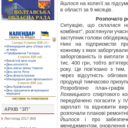
йшлося на колегії за підсу
в області за 9 місяців.
Розпочато р
Ситуацію, що склалася н
комбінат”, розглянули учас
заступник голови облдержад
Нині на підприємстві пр
кожному з яких заборгували
заборгованість із виплати
тис. 400 грн, тобто вп’яте
року. Це пов’язано з тим,
через відсутність обігови
продукції тимчасово призуп
Розроблено план-графік
Лохвицького спиртового ко
передбачено погасити у ІV
зарплаті та відновити ви
АРХІВ “ЗП”
розпочали планові ремонтні
Йшлося і про забезпеч
Листопад 2017
(69)
менеджментом, оновлення к