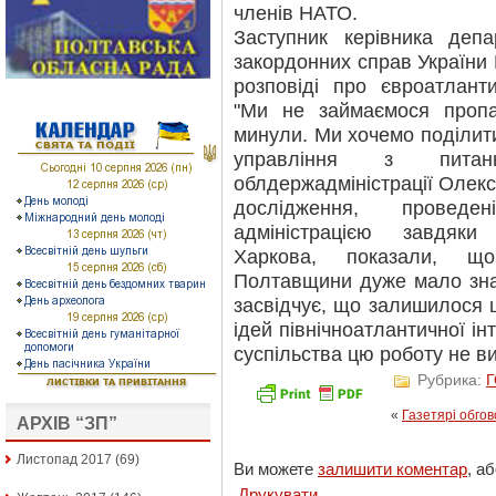
членів НАТО.
Заступник керівника деп
закордонних справ України 
розповіді про євроатлант
"Ми не займаємося проп
минули. Ми хочемо поділит
управління з питань
облдержадміністрації Олекс
дослідження, провед
адміністрацією завдяки 
Харкова, показали, щ
Полтавщини дуже мало зна
засвідчує, що залишилося 
ідей північноатлантичної інт
суспільства цю роботу не ви
Рубрика:
«
Газетярі обго
АРХІВ “ЗП”
Листопад 2017
(69)
Ви можете
залишити коментар
, а
Друкувати