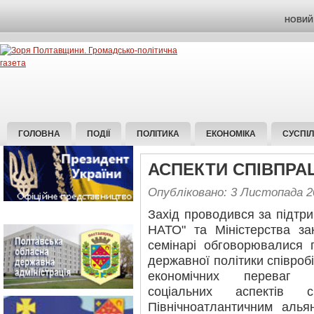
НОВИЙ 
ГОЛОВНА
ПОДІЇ
ПОЛІТИКА
ЕКОНОМІКА
СУСПІ
АСПЕКТИ СПІВПРА
Опубліковано: 3 Листопада 2
Захід проводився за підтри
НАТО" та Міністерства за
семінарі обговорювалися п
державної політики співроб
економічних переваг єв
соціальних аспектів с
Північноатлантичним алья