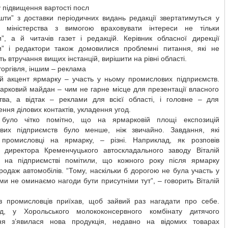
 підвищення вартості посл
шти” з доставки періодичних видань редакції звертатимуться у
і міністерства з вимогою враховувати інтереси не тільки
и”, а й читачів газет і редакцій. Керівник обласної дирекції
и” і редактори також домовилися проблемні питання, які не
ь втручання вищих інстанцій, вирішити на рівні області.
оргівля, іншим – реклама
й акцент ярмарку – участь у ньому промислових підприємств.
арковий майдан – чим не гарне місце для презентації власного
тва, а відтак – реклами для всієї області, і головне – для
ння ділових контактів, укладення угод.
 було чітко помітно, що на ярмарковій площі експозицій
вих підприємств було менше, ніж звичайно. Завдання, які
 промисловці на ярмарку, – різні. Наприклад, як розповів
к директора Кременчуцького автоскладального заводу Віталій
о, на підприємстві помітили, що кожного року після ярмарку
родаж автомобілів. “Тому, наскільки б дорогою не була участь у
ми не оминаємо нагоди бути присутніми тут”, – говорить Віталій
з промисловців приїхав, щоб зайвий раз нагадати про себе.
д, у Хорольського молококонсервного комбінату дитячого
ня з’явилася нова продукція, недавно на відомих товарах