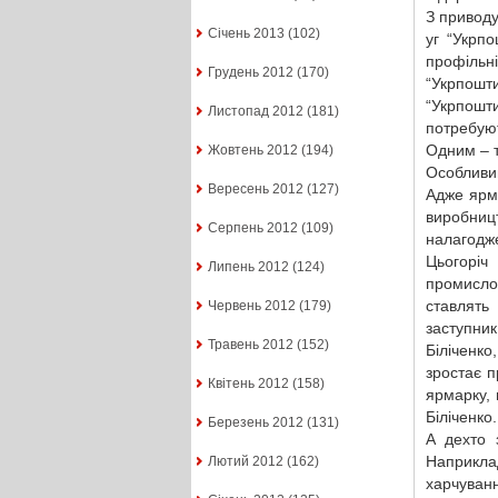
З приводу
Січень 2013
(102)
уг “Укрпо
профільн
Грудень 2012
(170)
“Укрпошт
“Укрпошт
Листопад 2012
(181)
потребуют
Одним – т
Жовтень 2012
(194)
Особливи
Вересень 2012
(127)
Адже ярм
виробниц
Серпень 2012
(109)
налагодже
Цьогоріч
Липень 2012
(124)
промисло
ставлять
Червень 2012
(179)
заступни
Травень 2012
(152)
Біліченк
зростає п
Квітень 2012
(158)
ярмарку, 
Біліченко.
Березень 2012
(131)
А дехто 
Наприкла
Лютий 2012
(162)
харчуван