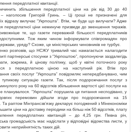
ення передплатної квитанції.
ичинить збільшення передплатної ціни на рік від 30 до 40
в, – наголосив Григорій Гринь. – Ці гроші не призначені для
 їх відразу вилучає “Укрпошта”. Втім, чи буде що вилучати? Адже
ня передплатної ціни неминуче призведе до зменшення тиражів.
ривожніше те, що газети переважній більшості передплатників
едоступними. Тож яким чином інформувати співгромадян про
держави, уряду? Схоже, це міністерських чиновників не турбує.
ченко розповів, що НСЖУ тривалий час намагається налагодити
криті партнерські стосунки з “Укрпоштою”, пропонуючи заздалегідь
ати, зокрема, й цінову політику, щоб у квітні поточного року
тися з передплатною ціною на наступний рік. Втім про
ання своїх послуг “Укрпошта” повідомляє непередбачувано, чим
у тупикову ситуацію газети. Так, після подорожчання послуг з
минулого року на 60 відсотків збільшення вартості цієї послуги на
не планувалося. “Укрпошта” порушила це питання несподівано, у
 довгих перемовин дійшли згоди про подорожчання на 15
… Та раптом Мінтрансзв’язку декларує погоджений з Мінекономіки
льшити ціни на доставку періодики на більш ніж 50 відсотків, плату
лення передплатних квитанцій – до 4,25 грн. Певна річ,
ська громадськість має надіслати у відповідні відомства листи, у
овити неприйнятність таких дій.