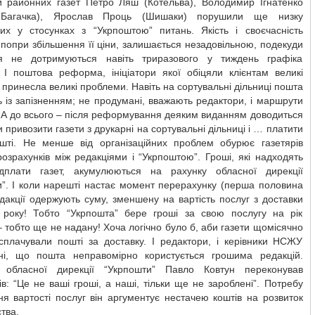
и районних газет Петро Ляш (Котельва), Володимир Ігнатенко
 Багачка), Ярослав Проць (Шишаки) порушили ще низку
их у стосунках з “Укрпоштою” питань. Якість і своєчасність
 попри збільшення її ціни, залишається незадовільною, подекуди
ня не дотримуються навіть триразового у тиждень графіка
. І поштова реформа, ініціатори якої обіцяли клієнтам великі
 принесла великі проблеми. Навіть на сортувальні дільниці пошта
 із запізненням; не продумані, вважають редактори, і маршрути
 А до всього – після реформування деяким виданням доводиться
 привозити газети з друкарні на сортувальні дільниці і … платити
шті. Не менше від організаційних проблем обурює газетярів
озрахунків між редакціями і “Укрпоштою”. Гроші, які надходять
дплати газет, акумулюються на рахунку обласної дирекції
и”. І коли нарешті настає момент перерахунку (перша половина
едакції одержують суму, зменшену на вартість послуг з доставки
 року! Тобто “Укрпошта” бере гроші за свою послугу на рік
 тобто ще не надану! Хоча логічно було б, аби газети щомісячно
сплачували пошті за доставку. І редактори, і керівники НСЖУ
ні, що пошта неправомірно користується грошима редакцій.
 обласної дирекції “Укрпошти” Павло Ковтун переконував
ів: “Це не ваші гроші, а наші, тільки ще не зароблені”. Потребу
я вартості послуг він аргументує нестачею коштів на розвиток
тва.