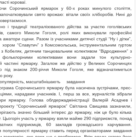
ласті короваї.
ючи Сорочинський ярмарок у 60-х роках минулого століття,
започатковували свято врожаю: вітали своїх хліборобів. Нині до
повертаємося.
о і традиції театралізованого дійства за участю гоголівських
ів, самого Миколи Гоголя, ролі яких виконували професійні
а аматори сцени. Разом із учасниками дитячої студії “Ну і дітки”,
 хором “Славутич” з Комсомольська, інструментальним гуртом
” з Кобеляк, дитячим танцювальним колективом “Відродження” з
, фольклорними колективами вони задали тон культурно-
ій частині ярмарку. Загалом же дійство у Великих Сорочинцях
о під знаком 200-річчя Миколи Гоголя, яке відзначатиметься
о року.
популярність, масштабнішають завдання
ограма Сорочинського ярмарку була насичена зустрічами, прес-
іями, нарадами учасників. І, перш за все, журналістів зібрали
тори ярмарку. Голова облдержадміністрації Валерій Асадчев і
 проекту “Сорочинський ярмарок” Світлана Свищева зазначили,
рігають значно більший інтерес до ярмарку, ніж це було кілька
у. Цьогоріч участь у ярмарку взяли майже 290 підприємств, понад
атних підприємців, 60 закладів громадського харчування.
я популярності ярмарку ставить перед організаторами завдання
и територію, яке поки що є проблемою. Втім влада готова його