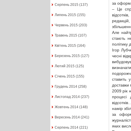
за оформл
Серпень 2015
(137)
– Це спр
відсоткі
Липень 2015
(155)
редакцій,
Червень 2015
(203)
збільшен
Але найт
Травень 2015
(107)
стають н
політику 
Квітень 2015
(164)
Ігор Луб
чесні від
Березень 2015
(127)
вибудовув
Лютий 2015
(125)
визнача
подорожч
Січень 2015
(155)
ставить 
доставки 
Грудень 2014
(258)
2009 рік 
процесі
Листопад 2014
(237)
відсотків
Жовтень 2014
(148)
намір збі
за оформ
Вересень 2014
(241)
журналіст
яких висл
Серпень 2014
(221)