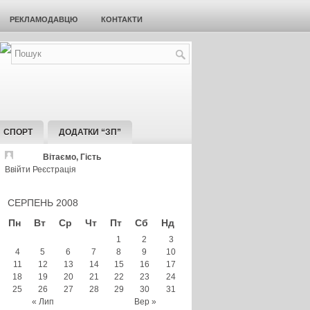
РЕКЛАМОДАВЦЮ
КОНТАКТИ
СПОРТ
ДОДАТКИ “ЗП”
Вітаємо, Гість
Ввійти
Реєстрація
СЕРПЕНЬ 2008
Пн
Вт
Ср
Чт
Пт
Сб
Нд
1
2
3
4
5
6
7
8
9
10
11
12
13
14
15
16
17
18
19
20
21
22
23
24
25
26
27
28
29
30
31
« Лип
Вер »