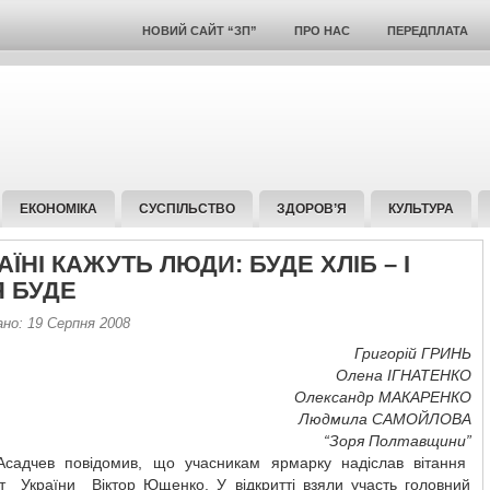
НОВИЙ САЙТ “ЗП”
ПРО НАС
ПЕРЕДПЛАТА
ЕКОНОМІКА
СУСПІЛЬСТВО
ЗДОРОВ’Я
КУЛЬТУРА
АЇНІ КАЖУТЬ ЛЮДИ: БУДЕ ХЛІБ – І
Я БУДЕ
ано: 19 Серпня 2008
Григорій ГРИНЬ
Олена ІГНАТЕНКО
Олександр МАКАРЕНКО
Людмила САМОЙЛОВА
“Зоря Полтавщини”
Асадчев повідомив, що учасникам ярмарку надіслав вітання
т України Віктор Ющенко. У відкритті взяли участь головний