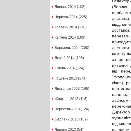
Редактор
(Велика
Липень 2014
(102)
проблемн
Червень 2014
(225)
доставки,
відділен
Травень 2014
(170)
доставки
переваги,
Квітень 2014
(189)
приходить
доставки.
Березень 2014
(208)
самотужки
Лютий 2014
(135)
за це по
питання р
Січень 2014
(124)
від пере
“Укрпошт
Грудень 2013
(174)
січня), р
протягом
Листопад 2013
(165)
наперед –
Жовтень 2013
(116)
авансом 
перекона
Вересень 2013
(124)
Директор
журналіст
Серпень 2013
(162)
підвищенн
підприємс
Липень 2013
(54)