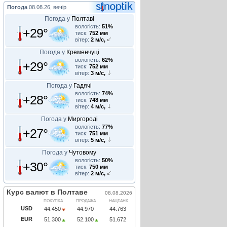
Погода
08.08.26, вечір
Погода у
Полтаві
вологість:
51%
+29°
тиск:
752 мм
вітер:
2 м/с,
Погода у
Кременчуці
вологість:
62%
+29°
тиск:
752 мм
вітер:
3 м/с,
Погода у
Гадячі
вологість:
74%
+28°
тиск:
748 мм
вітер:
4 м/с,
Погода у
Миргороді
вологість:
77%
+27°
тиск:
751 мм
вітер:
5 м/с,
Погода у
Чутовому
вологість:
50%
+30°
тиск:
750 мм
вітер:
2 м/с,