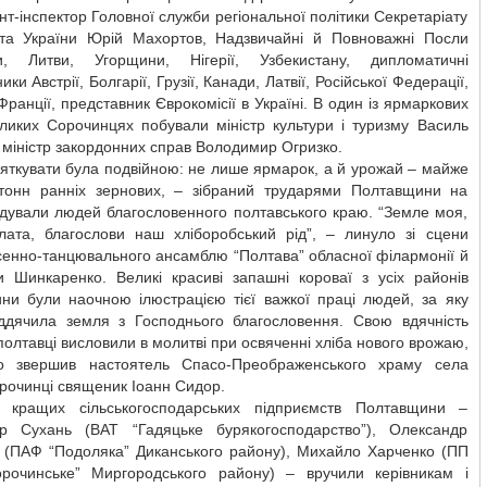
нт-інспектор Головної служби регіональної політики Секретаріату
та України Юрій Махортов, Надзвичайні й Повноважні Посли
и, Литви, Угорщини, Нігерії, Узбекистану, дипломатичні
ки Австрії, Болгарії, Грузії, Канади, Латвії, Російської Федерації,
 Франції, представник Єврокомісії в Україні. В один із ярмаркових
еликих Сорочинцях побували міністр культури і туризму Василь
 міністр закордонних справ Володимир Огризко.
яткувати була подвійною: не лише ярмарок, а й урожай – майже
тонн ранніх зернових, – зібраний трударями Полтавщини на
адували людей благословенного полтавського краю. “Земле моя,
лата, благослови наш хліборобський рід”, – линуло зі сцени
сенно-танцювального ансамблю “Полтава” обласної філармонії й
и Шинкаренко. Великі красиві запашні короваї з усіх районів
ни були наочною ілюстрацією тієї важкої праці людей, за яку
ддячила земля з Господнього благословення. Свою вдячність
полтавці висловили в молитві при освяченні хліба нового врожаю,
о звершив настоятель Спасо-Преображенського храму села
рочинці священик Іоанн Сидор.
и кращих сільськогосподарських підприємств Полтавщини –
р Сухань (ВАТ “Гадяцьке бурякогосподарство”), Олександр
 (ПАФ “Подоляка” Диканського району), Михайло Харченко (ПП
орочинське” Миргородського району) – вручили керівникам і