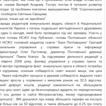
ти, сказав Валерій Асадчев. Гостро постає й питання розвитку
уктури. Ці проблеми поетапно вирішуватиме ТОВ “Сорочинський
 пообіцяла Світлана Свищева.
гроші, тільки ще не зароблені”
нарада редакторів комунальних видань області й Національної
рналістів України з питань подальшої життєдіяльності друкованих
один із заходів, який було проведено під час ярмарку. Участь у
зяли голова НСЖУ Ігор Лубченко, голова Полтавської обласної
ії НСЖУ, головний редактор газети “Зоря Полтавщини” Григорій
начальник управління у справах преси та інформації
дміністрації Олег Пустовгар, директор Полтавської дирекції
крпошта” Павло Ковтун. За підсумками діяльності редакцій у
півріччі 2008 року, фахівці управління у справах преси та
ї вкотре підтвердили факт: комунальна преса в області потребує
ї підтримки, оскільки собівартість газет значно вища, ніж ціна
ї. Через інфляційні процеси в державі собівартість видання газет
вщині зросла у порівнянні з минулим роком на 32,5 відсотка.
кий дефіцит коштів, редакції намагаються не збільшувати
ну ціну газет, адже це безпосередньо вдарить по передплатнику
. І ось днями із сайта Мінтрансзв’язку, якому підпорядковане
рпошта”, ЗМІ дізналися про намір збільшити тарифи на послуги
в більш ніж на 50 відсотків, а також збільшити до 4,25 грн плату