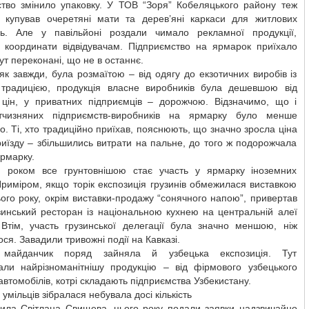
ство змінило упаковку. У ТОВ “Зоря” Кобеляцького району теж
 купував очеретяні мати та дерев’яні каркаси для житлових
ь. Але у павільйоні роздали чимало рекламної продукції,
 координати відвідувачам. Підприємство на ярмарок приїхало
тут переконані, що не в останнє.
 як завжди, була розмаїтою – від одягу до екзотичних виробів із
 традицією, продукція власне виробників була дешевшою від
 цін, у приватних підприємців – дорожчою. Відзначимо, що і
тчизняних підприємств-виробників на ярмарку було менше
о. Ті, хто традиційно приїхав, пояснюють, що значно зросла ціна
иїзду – збільшились витрати на пальне, до того ж подорожчала
ярмарку.
 роком все грунтовнішою стає участь у ярмарку іноземних
риміром, якщо торік експозиція грузинів обмежилася виставкою
ього року, окрім виставки-продажу “сонячного напою”, привертав
зинський ресторан із національною кухнею на центральній алеї
 Втім, участь грузинської делегації була значно меншою, ніж
ся. Завадили тривожні події на Кавказі.
 майданчик поряд зайняла й узбецька експозиція. Тут
али найрізноманітнішу продукцію – від фірмового узбецького
автомобілів, котрі складають підприємства Узбекистану.
умільців зібралася небувала досі кількість
чила Світлана Свищева, цього року подали заявки надзвичайно