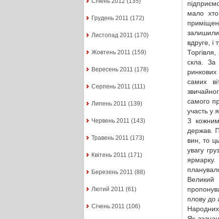
Січень 2012
(135)
підприєм
мало хто
Грудень 2011
(172)
приміщен
залишили
Листопад 2011
(170)
вдруге, і 
Торгівля,
Жовтень 2011
(159)
скла. За
Вересень 2011
(178)
ринкових
самих ві
Серпень 2011
(111)
звичайног
самого пр
Липень 2011
(139)
участь у 
З кожним
Червень 2011
(143)
держав. П
Травень 2011
(173)
вин, то ц
увагу гру
Квітень 2011
(171)
ярмарку.
планувало
Березень 2011
(88)
Великий
пропонув
Лютий 2011
(61)
плову до 
Січень 2011
(106)
Народних 
Як зазна