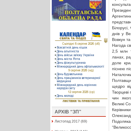
консульта
Президен
Аргентин
представни
Білорусі,
днів у В
Вовкун та
Нагода св
2,5 млн 
ланах, р
доле кри
піснею пі
Наталочк
Полтавщи
щедро ві
Творцеві 
чин яког
Великі Со
Керівник
АРХІВ “ЗП”
Олександ
Подоляка
Листопад 2017
(69)
“Великос