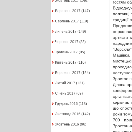
Жовтень 2017
(146)
гостям об
Відроджу
Вересень 2017
(147)
полтавці 
традиції 
Серпень 2017
(119)
Продовжен
персонаж
Липень 2017
(149)
артисти т
Червень 2017
(83)
народним
“Ворскла
Травень 2017
(95)
Машівки
мистецьк
Квітень 2017
(110)
проходил
наступног
Березень 2017
(154)
Зростає 
Лютий 2017
(121)
Ділова пр
конференц
Січень 2017
(69)
організа
керівник
Грудень 2016
(113)
що спосте
років том
Листопад 2016
(142)
700 прив
Жовтень 2016
(96)
Зростанн
розширит