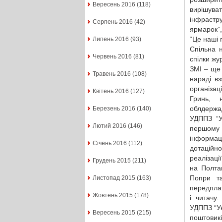
Вересень 2016
(118)
вирішува
інфрастр
Серпень 2016
(42)
ярмарок”,
“Це наші 
Липень 2016
(93)
Спільна 
Червень 2016
(81)
спілки жу
ЗМІ – ще 
Травень 2016
(108)
нараді в
організац
Квітень 2016
(127)
Гринь, 
облдержа
Березень 2016
(140)
УДППЗ “У
Лютий 2016
(146)
першому 
інформаці
Січень 2016
(112)
дотаційно
реалізаці
Грудень 2015
(211)
на Полта
Попри та
Листопад 2015
(163)
передплат
Жовтень 2015
(178)
і читачу
УДППЗ “Ук
Вересень 2015
(215)
поштовикі