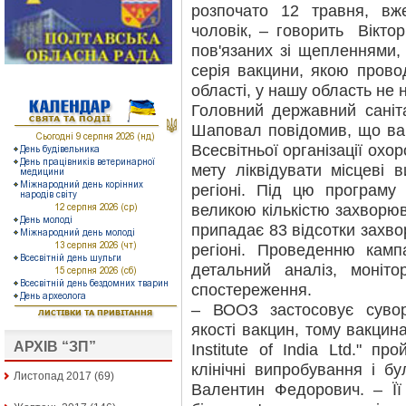
розпочато 12 травня, в
чоловік, – говорить Вікто
пов'язаних зі щепленнями,
серія вакцини, якою пров
області, у нашу область не 
Головний державний саніт
Шаповал повідомив, що вак
Всесвітньої організації охо
мету ліквідувати місцеві 
регіоні. Під цю програму
великою кількістю захворюв
припадає 83 відсотки захво
регіоні. Проведенню камп
детальний аналіз, монітор
спостереження.
– ВООЗ застосовує сувор
якості вакцин, тому вакцин
АРХІВ “ЗП”
Institute of India Ltd." пр
клінічні випробування і б
Листопад 2017
(69)
Валентин Федорович. – Її