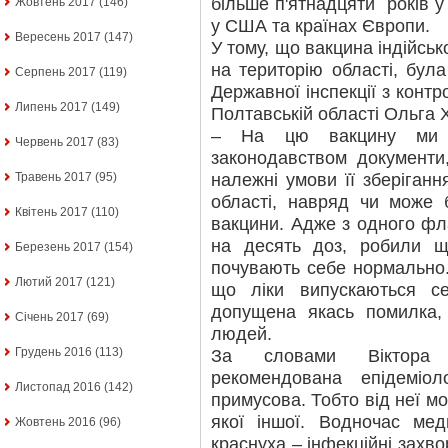
більше п'ятнадцяти років у 
Жовтень 2017
(146)
у США та країнах Європи.
Вересень 2017
(147)
У тому, що вакцина індійсь
на територію області, була
Серпень 2017
(119)
Державної інспекції з контр
Липень 2017
(149)
Полтавській області Ольга 
– На цю вакцину ми о
Червень 2017
(83)
законодавством документи
належні умови її зберіганн
Травень 2017
(95)
області, навряд чи може 
Квітень 2017
(110)
вакцини. Адже з одного фла
на десять доз, робили щ
Березень 2017
(154)
почувають себе нормально. 
Лютий 2017
(121)
що ліки випускаються се
допущена якась помилка,
Січень 2017
(69)
людей.
Грудень 2016
(113)
За словами Віктора 
рекомендована епідеміол
Листопад 2016
(142)
примусова. Тобто від неї мо
якої іншої. Водночас ме
Жовтень 2016
(96)
краснуха – інфекційні захв