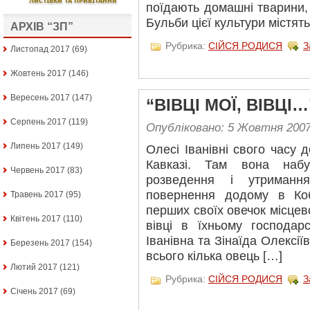
поїдають домашні тварини,
Бульби цієї культури містять
АРХІВ “ЗП”
Рубрика:
СІЙСЯ РОДИСЯ
З
Листопад 2017
(69)
Жовтень 2017
(146)
Вересень 2017
(147)
“ВІВЦІ МОЇ, ВІВЦІ…
Серпень 2017
(119)
Опубліковано: 5 Жовтня 200
Липень 2017
(149)
Олесі Iванівні свого часу
Кавказі. Там вона наб
Червень 2017
(83)
розведення і утриманн
повернення додому в Ко
Травень 2017
(95)
перших своїх овечок місцево
Квітень 2017
(110)
вівці в їхньому господар
Іванівна та Зінаїда Олексі
Березень 2017
(154)
всього кілька овець […]
Лютий 2017
(121)
Рубрика:
СІЙСЯ РОДИСЯ
З
Січень 2017
(69)