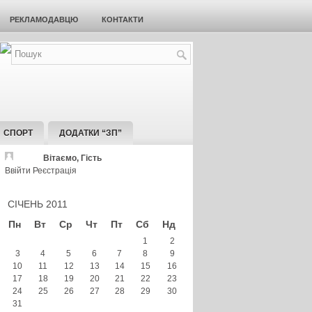
РЕКЛАМОДАВЦЮ
КОНТАКТИ
СПОРТ
ДОДАТКИ “ЗП”
Вітаємо, Гість
Ввійти
Реєстрація
СІЧЕНЬ 2011
Пн
Вт
Ср
Чт
Пт
Сб
Нд
1
2
3
4
5
6
7
8
9
10
11
12
13
14
15
16
17
18
19
20
21
22
23
24
25
26
27
28
29
30
31