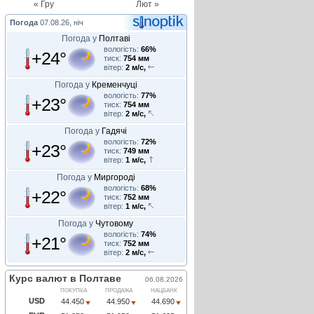
« Гру
Лют »
Погода
07.08.26, ніч
Погода у
Полтаві
вологість:
66%
+24°
тиск:
754 мм
вітер:
2 м/с,
Погода у
Кременчуці
вологість:
77%
+23°
тиск:
754 мм
вітер:
2 м/с,
Погода у
Гадячі
вологість:
72%
+23°
тиск:
749 мм
вітер:
1 м/с,
Погода у
Миргороді
вологість:
68%
+22°
тиск:
752 мм
вітер:
1 м/с,
Погода у
Чутовому
вологість:
74%
+21°
тиск:
752 мм
вітер:
2 м/с,