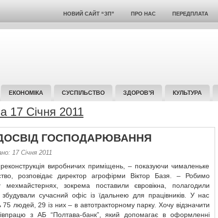
НОВИЙ САЙТ “ЗП”
ПРО НАС
ПЕРЕДПЛАТА
ЕКОНОМІКА
СУСПІЛЬСТВО
ЗДОРОВ’Я
КУЛЬТУРА
за 17 Січня 2011
 ДОСВІД ГОСПОДАРЮВАННЯ
но: 17 Січня 2011
 реконструкція виробничих приміщень, – показуючи чималеньке
ство, розповідає директор агрофірми Віктор Базя. – Робимо
 мехмайстернях, зокрема поставили євровікна, полагодили
, збудували сучасний офіс із їдальнею для працівників. У нас
75 людей, 29 із них – в автотракторному парку. Хочу відзначити
півпрацю з АБ “Полтава-банк”, який допомагає в оформленні